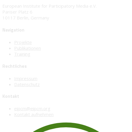
European Institute for Participatory Media e.V.
Pariser Platz 6
10117 Berlin, Germany
Navigation
Projekte
Publikationen
Training
Rechtliches
Impressum
Datenschutz
Kontakt
eipcm@eipcm.org
Kontakt aufnehmen